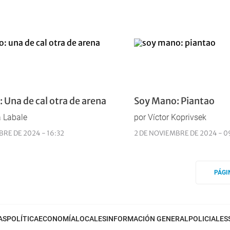
 Una de cal otra de arena
Soy Mano: Piantao
a Labale
por Víctor Koprivsek
BRE DE 2024 - 16:32
2 DE NOVIEMBRE DE 2024 - 0
PÁGI
AS
POLÍTICA
ECONOMÍA
LOCALES
INFORMACIÓN GENERAL
POLICIALES