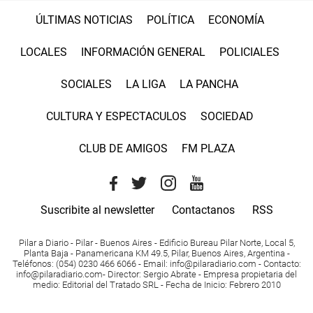
ÚLTIMAS NOTICIAS
POLÍTICA
ECONOMÍA
LOCALES
INFORMACIÓN GENERAL
POLICIALES
SOCIALES
LA LIGA
LA PANCHA
CULTURA Y ESPECTACULOS
SOCIEDAD
CLUB DE AMIGOS
FM PLAZA
Suscribite al newsletter
Contactanos
RSS
Pilar a Diario - Pilar - Buenos Aires
- Edificio Bureau Pilar Norte, Local 5,
Planta Baja - Panamericana KM 49.5, Pilar, Buenos Aires, Argentina -
Teléfonos
: (054) 0230 466 6066 -
Email
:
info@pilaradiario.com
-
Contacto
:
info@pilaradiario.com
-
Director
: Sergio Abrate -
Empresa propietaria del
medio
: Editorial del Tratado SRL - Fecha de Inicio: Febrero 2010