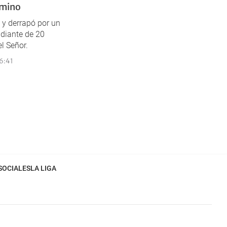
amino
 y derrapó por un
udiante de 20
l Señor.
6:41
SOCIALES
LA LIGA