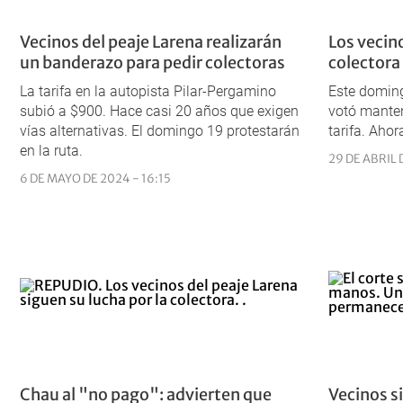
Vecinos del peaje Larena realizarán
Los vecino
un banderazo para pedir colectoras
colectora
La tarifa en la autopista Pilar-Pergamino
Este doming
subió a $900. Hace casi 20 años que exigen
votó manten
vías alternativas. El domingo 19 protestarán
tarifa. Aho
en la ruta.
29 DE ABRIL 
6 DE MAYO DE 2024 - 16:15
Chau al "no pago": advierten que
Vecinos si