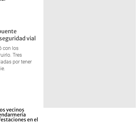
 puente
 seguridad vial
 con los
irlo. Tres
ladas por tener
ie.