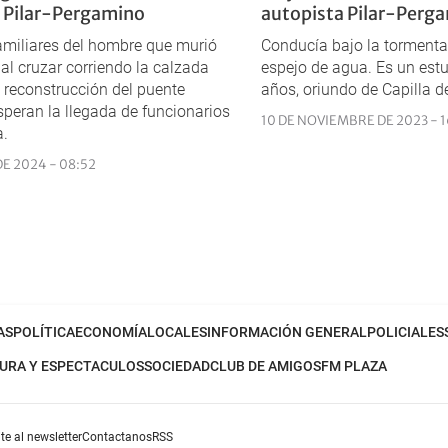
 Pilar-Pergamino
autopista Pilar-Perg
amiliares del hombre que murió
Conducía bajo la tormenta
 al cruzar corriendo la calzada
espejo de agua. Es un est
 reconstrucción del puente
años, oriundo de Capilla de
speran la llegada de funcionarios
10 DE NOVIEMBRE DE 2023 - 1
a.
DE 2024 - 08:52
AS
POLÍTICA
ECONOMÍA
LOCALES
INFORMACIÓN GENERAL
POLICIALES
URA Y ESPECTACULOS
SOCIEDAD
CLUB DE AMIGOS
FM PLAZA
te al newsletter
Contactanos
RSS