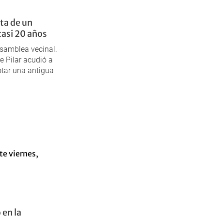
lta de un
casi 20 años
samblea vecinal.
e Pilar acudió a
otar una antigua
 en la