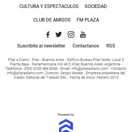
CULTURA Y ESPECTACULOS
SOCIEDAD
CLUB DE AMIGOS
FM PLAZA
Suscribite al newsletter
Contactanos
RSS
Pilar a Diario - Pilar - Buenos Aires
- Edificio Bureau Pilar Norte, Local 5,
Planta Baja - Panamericana KM 49.5, Pilar, Buenos Aires, Argentina -
Teléfonos
: (054) 0230 466 6066 -
Email
:
info@pilaradiario.com
-
Contacto
:
info@pilaradiario.com
-
Director
: Sergio Abrate -
Empresa propietaria del
medio
: Editorial del Tratado SRL - Fecha de Inicio: Febrero 2010