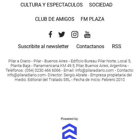
CULTURA Y ESPECTACULOS
SOCIEDAD
CLUB DE AMIGOS
FM PLAZA
Suscribite al newsletter
Contactanos
RSS
Pilar a Diario - Pilar - Buenos Aires
- Edificio Bureau Pilar Norte, Local 5,
Planta Baja - Panamericana KM 49.5, Pilar, Buenos Aires, Argentina -
Teléfonos
: (054) 0230 466 6066 -
Email
:
info@pilaradiario.com
-
Contacto
:
info@pilaradiario.com
-
Director
: Sergio Abrate -
Empresa propietaria del
medio
: Editorial del Tratado SRL - Fecha de Inicio: Febrero 2010