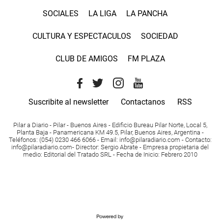
SOCIALES
LA LIGA
LA PANCHA
CULTURA Y ESPECTACULOS
SOCIEDAD
CLUB DE AMIGOS
FM PLAZA
Suscribite al newsletter
Contactanos
RSS
Pilar a Diario - Pilar - Buenos Aires
- Edificio Bureau Pilar Norte, Local 5,
Planta Baja - Panamericana KM 49.5, Pilar, Buenos Aires, Argentina -
Teléfonos
: (054) 0230 466 6066 -
Email
:
info@pilaradiario.com
-
Contacto
:
info@pilaradiario.com
-
Director
: Sergio Abrate -
Empresa propietaria del
medio
: Editorial del Tratado SRL - Fecha de Inicio: Febrero 2010