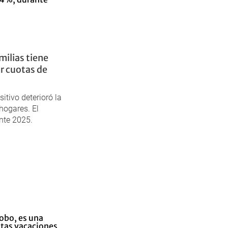
milias tiene
r cuotas de
itivo deterioró la
hogares. El
nte 2025.