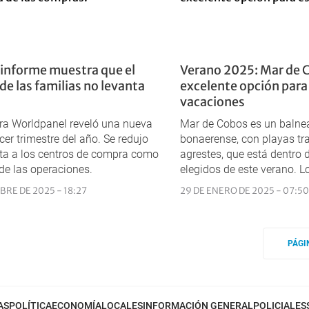
informe muestra que el
Verano 2025: Mar de C
e las familias no levanta
excelente opción para
vacaciones
ra Worldpanel reveló una nueva
Mar de Cobos es un balnea
cer trimestre del año. Se redujo
bonaerense, con playas tr
sita a los centros de compra como
agrestes, que está dentro 
de las operaciones.
elegidos de este verano. Lo
BRE DE 2025 - 18:27
29 DE ENERO DE 2025 - 07:50
PÁGI
AS
POLÍTICA
ECONOMÍA
LOCALES
INFORMACIÓN GENERAL
POLICIALES