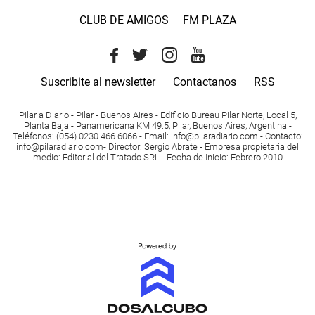
CLUB DE AMIGOS
FM PLAZA
Suscribite al newsletter
Contactanos
RSS
Pilar a Diario - Pilar - Buenos Aires
- Edificio Bureau Pilar Norte, Local 5,
Planta Baja - Panamericana KM 49.5, Pilar, Buenos Aires, Argentina -
Teléfonos
: (054) 0230 466 6066 -
Email
:
info@pilaradiario.com
-
Contacto
:
info@pilaradiario.com
-
Director
: Sergio Abrate -
Empresa propietaria del
medio
: Editorial del Tratado SRL - Fecha de Inicio: Febrero 2010