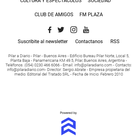
CULTURA Y ESPECTACULOS
SOCIEDAD
CLUB DE AMIGOS
FM PLAZA
Suscribite al newsletter
Contactanos
RSS
Pilar a Diario - Pilar - Buenos Aires
- Edificio Bureau Pilar Norte, Local 5,
Planta Baja - Panamericana KM 49.5, Pilar, Buenos Aires, Argentina -
Teléfonos
: (054) 0230 466 6066 -
Email
:
info@pilaradiario.com
-
Contacto
:
info@pilaradiario.com
-
Director
: Sergio Abrate -
Empresa propietaria del
medio
: Editorial del Tratado SRL - Fecha de Inicio: Febrero 2010