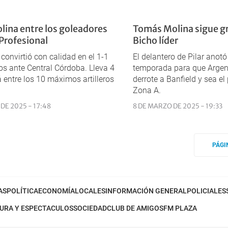
ina entre los goleadores
Tomás Molina sigue gr
 Profesional
Bicho líder
 convirtió con calidad en el 1-1
El delantero de Pilar anotó 
os ante Central Córdoba. Lleva 4
temporada para que Argen
á entre los 10 máximos artilleros
derrote a Banfield y sea el
Zona A.
DE 2025 - 17:48
8 DE MARZO DE 2025 - 19:33
PÁGI
AS
POLÍTICA
ECONOMÍA
LOCALES
INFORMACIÓN GENERAL
POLICIALES
URA Y ESPECTACULOS
SOCIEDAD
CLUB DE AMIGOS
FM PLAZA