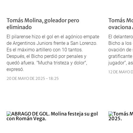
Tomás Molina, goleador pero
Tomás Mol
eliminado
ovaciona
El pilarense hizo el gol en el agónico empate
El delantero
de Argentinos Juniors frente a San Lorenzo.
Bicho a los 
Es el máximo artillero con 10 tantos.
ovación de 
Después, el Bicho perdió por penales y
gratificant
quedó afuera. "Mucha tristeza y dolor",
jugador”, a
expresó.
12 DE MAYO D
20 DE MAYO DE 2025 - 18:25