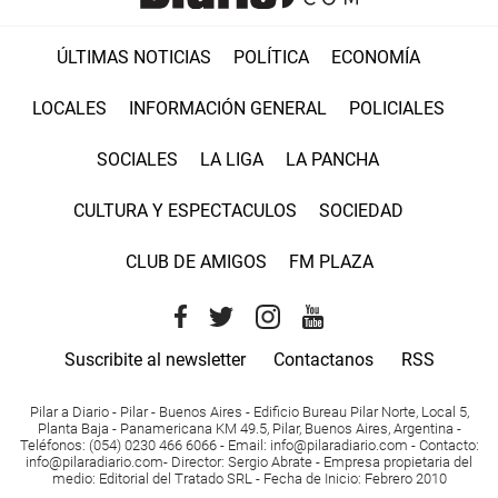
ÚLTIMAS NOTICIAS
POLÍTICA
ECONOMÍA
LOCALES
INFORMACIÓN GENERAL
POLICIALES
SOCIALES
LA LIGA
LA PANCHA
CULTURA Y ESPECTACULOS
SOCIEDAD
CLUB DE AMIGOS
FM PLAZA
Suscribite al newsletter
Contactanos
RSS
Pilar a Diario - Pilar - Buenos Aires
- Edificio Bureau Pilar Norte, Local 5,
Planta Baja - Panamericana KM 49.5, Pilar, Buenos Aires, Argentina -
Teléfonos
: (054) 0230 466 6066 -
Email
:
info@pilaradiario.com
-
Contacto
:
info@pilaradiario.com
-
Director
: Sergio Abrate -
Empresa propietaria del
medio
: Editorial del Tratado SRL - Fecha de Inicio: Febrero 2010