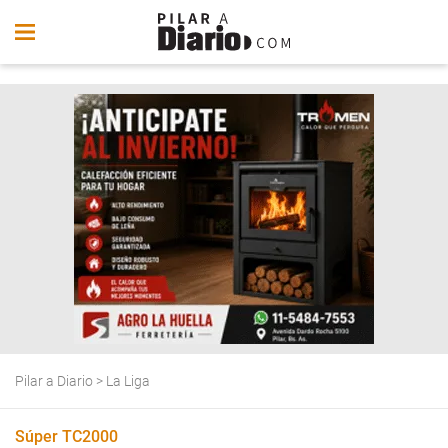
Pilar a Diario
>
La Liga
Súper TC2000