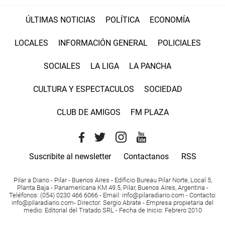
ÚLTIMAS NOTICIAS
POLÍTICA
ECONOMÍA
LOCALES
INFORMACIÓN GENERAL
POLICIALES
SOCIALES
LA LIGA
LA PANCHA
CULTURA Y ESPECTACULOS
SOCIEDAD
CLUB DE AMIGOS
FM PLAZA
Suscribite al newsletter
Contactanos
RSS
Pilar a Diario - Pilar - Buenos Aires
- Edificio Bureau Pilar Norte, Local 5,
Planta Baja - Panamericana KM 49.5, Pilar, Buenos Aires, Argentina -
Teléfonos
: (054) 0230 466 6066 -
Email
:
info@pilaradiario.com
-
Contacto
:
info@pilaradiario.com
-
Director
: Sergio Abrate -
Empresa propietaria del
medio
: Editorial del Tratado SRL - Fecha de Inicio: Febrero 2010