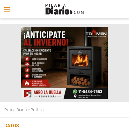
Pilar a Diario
>
Política
DATOS