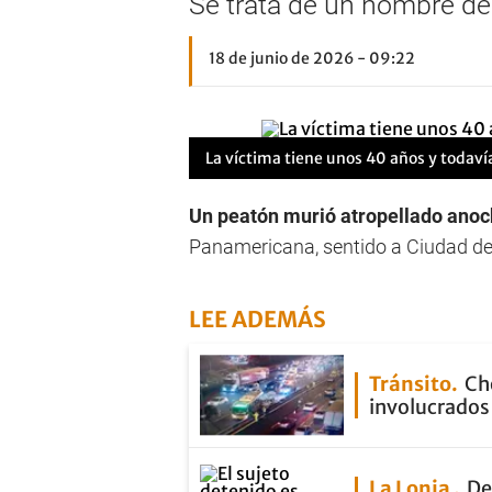
Se trata de un hombre de 
18 de junio de 2026 - 09:22
La víctima tiene unos 40 años y todaví
Un peatón murió atropellado ano
Panamericana, sentido a Ciudad de
LEE ADEMÁS
Tránsito
Ch
involucrados 
La Lonja
De