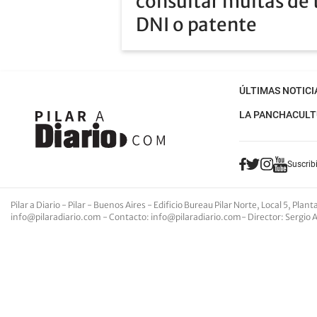
consultar multas de 
DNI o patente
ÚLTIMAS NOTICI
LA PANCHA
CULT
Suscribi
Pilar a Diario - Pilar - Buenos Aires
- Edificio Bureau Pilar Norte, Local 5, Pla
info@pilaradiario.com
-
Contacto
:
info@pilaradiario.com
-
Director
: Sergio 