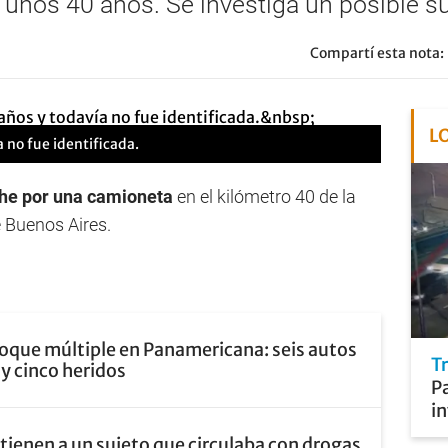
unos 40 años. Se investiga un posible su
Compartí esta nota:
L
a no fue identificada.
che por una camioneta
en el kilómetro 40 de la
 Buenos Aires.
oque múltiple en Panamericana: seis autos
T
y cinco heridos
P
in
tienen a un sujeto que circulaba con drogas