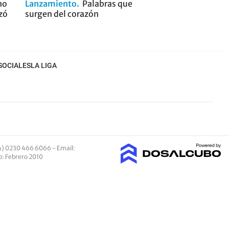
no
Lanzamiento
Palabras que
zó
surgen del corazón
SOCIALES
LA LIGA
4) 0230 466 6066 -
Email
:
io: Febrero 2010