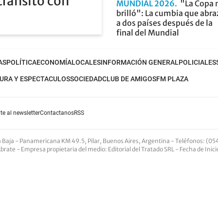
tránsito con
MUNDIAL 2026
"La Copa 
brilló": La cumbia que abra
a dos países después de la
final del Mundial
AS
POLÍTICA
ECONOMÍA
LOCALES
INFORMACIÓN GENERAL
POLICIALES
URA Y ESPECTACULOS
SOCIEDAD
CLUB DE AMIGOS
FM PLAZA
te al newsletter
Contactanos
RSS
nta Baja - Panamericana KM 49.5, Pilar, Buenos Aires, Argentina -
Teléfonos
: (05
Abrate -
Empresa propietaria del medio
: Editorial del Tratado SRL - Fecha de Inic