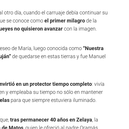
al otro día, cuando el carruaje debía continuar su
 que se conoce como
el primer milagro
de la
bueyes no quisieron avanzar
con la imagen.
deseo de María, luego conocida como
“Nuestra
uján”
de quedarse en estas tierras y fue Manuel
nvirtió en un protector tiempo completo
: vivía
rgen y empleaba su tiempo no sólo en mantener
velas
para que siempre estuviera iluminado.
que,
tras permanecer 40 años en Zelaya
, la
 de Matos
, quien le ofreció al padre Oramás