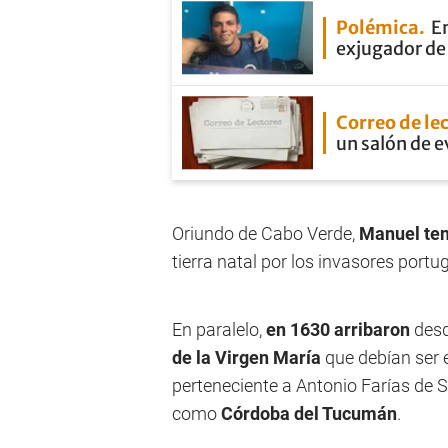
Polémica
En
exjugador de 
Correo de le
un salón de 
Oriundo de Cabo Verde,
Manuel ten
tierra natal por los invasores portu
En paralelo,
en 1630 arribaron
desd
de la Virgen María
que debían ser
perteneciente a Antonio Farías de 
como
Córdoba del Tucumán
.