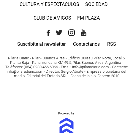
CULTURA Y ESPECTACULOS
SOCIEDAD
CLUB DE AMIGOS
FM PLAZA
Suscribite al newsletter
Contactanos
RSS
Pilar a Diario - Pilar - Buenos Aires
- Edificio Bureau Pilar Norte, Local 5,
Planta Baja - Panamericana KM 49.5, Pilar, Buenos Aires, Argentina -
Teléfonos
: (054) 0230 466 6066 -
Email
:
info@pilaradiario.com
-
Contacto
:
info@pilaradiario.com
-
Director
: Sergio Abrate -
Empresa propietaria del
medio
: Editorial del Tratado SRL - Fecha de Inicio: Febrero 2010