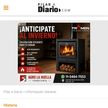
Pilar a Diario
>
Información General
Historia