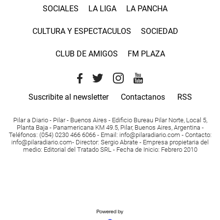
SOCIALES
LA LIGA
LA PANCHA
CULTURA Y ESPECTACULOS
SOCIEDAD
CLUB DE AMIGOS
FM PLAZA
Suscribite al newsletter
Contactanos
RSS
Pilar a Diario - Pilar - Buenos Aires
- Edificio Bureau Pilar Norte, Local 5,
Planta Baja - Panamericana KM 49.5, Pilar, Buenos Aires, Argentina -
Teléfonos
: (054) 0230 466 6066 -
Email
:
info@pilaradiario.com
-
Contacto
:
info@pilaradiario.com
-
Director
: Sergio Abrate -
Empresa propietaria del
medio
: Editorial del Tratado SRL - Fecha de Inicio: Febrero 2010