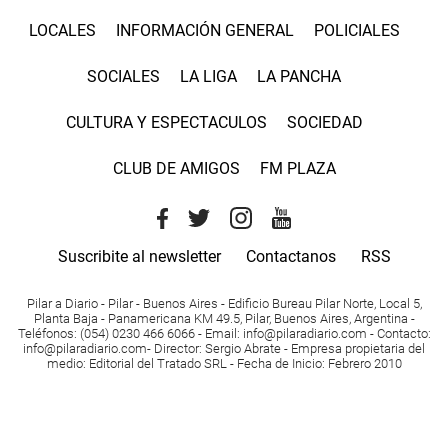
LOCALES
INFORMACIÓN GENERAL
POLICIALES
SOCIALES
LA LIGA
LA PANCHA
CULTURA Y ESPECTACULOS
SOCIEDAD
CLUB DE AMIGOS
FM PLAZA
Suscribite al newsletter
Contactanos
RSS
Pilar a Diario - Pilar - Buenos Aires
- Edificio Bureau Pilar Norte, Local 5,
Planta Baja - Panamericana KM 49.5, Pilar, Buenos Aires, Argentina -
Teléfonos
: (054) 0230 466 6066 -
Email
:
info@pilaradiario.com
-
Contacto
:
info@pilaradiario.com
-
Director
: Sergio Abrate -
Empresa propietaria del
medio
: Editorial del Tratado SRL - Fecha de Inicio: Febrero 2010