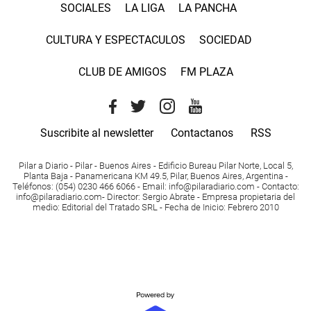
SOCIALES
LA LIGA
LA PANCHA
CULTURA Y ESPECTACULOS
SOCIEDAD
CLUB DE AMIGOS
FM PLAZA
Suscribite al newsletter
Contactanos
RSS
Pilar a Diario - Pilar - Buenos Aires
- Edificio Bureau Pilar Norte, Local 5,
Planta Baja - Panamericana KM 49.5, Pilar, Buenos Aires, Argentina -
Teléfonos
: (054) 0230 466 6066 -
Email
:
info@pilaradiario.com
-
Contacto
:
info@pilaradiario.com
-
Director
: Sergio Abrate -
Empresa propietaria del
medio
: Editorial del Tratado SRL - Fecha de Inicio: Febrero 2010