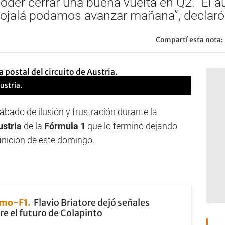
poder cerrar una buena vuelta en Q2. “El 
e ojalá podamos avanzar mañana”, declaró.
Compartí esta nota:
ustria.
sábado de ilusión y frustración durante la
stria
de la
Fórmula 1
que lo terminó dejando
efinición de este domingo.
smo-F1
Flavio Briatore dejó señales
re el futuro de Colapinto