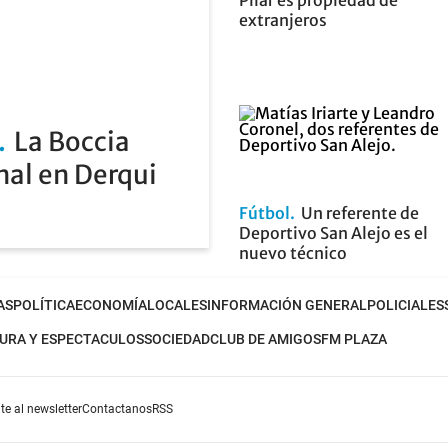
Pilar es propiedad de
extranjeros
La Boccia
nal en Derqui
Fútbol
Un referente de
Deportivo San Alejo es el
nuevo técnico
AS
POLÍTICA
ECONOMÍA
LOCALES
INFORMACIÓN GENERAL
POLICIALES
URA Y ESPECTACULOS
SOCIEDAD
CLUB DE AMIGOS
FM PLAZA
te al newsletter
Contactanos
RSS