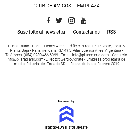
CLUB DE AMIGOS
FM PLAZA
Suscribite al newsletter
Contactanos
RSS
Pilar a Diario - Pilar - Buenos Aires
- Edificio Bureau Pilar Norte, Local 5,
Planta Baja - Panamericana KM 49.5, Pilar, Buenos Aires, Argentina -
Teléfonos
: (054) 0230 466 6066 -
Email
:
info@pilaradiario.com
-
Contacto
:
info@pilaradiario.com
-
Director
: Sergio Abrate -
Empresa propietaria del
medio
: Editorial del Tratado SRL - Fecha de Inicio: Febrero 2010