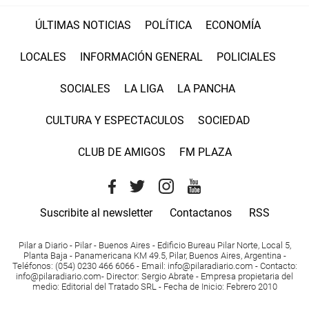
ÚLTIMAS NOTICIAS
POLÍTICA
ECONOMÍA
LOCALES
INFORMACIÓN GENERAL
POLICIALES
SOCIALES
LA LIGA
LA PANCHA
CULTURA Y ESPECTACULOS
SOCIEDAD
CLUB DE AMIGOS
FM PLAZA
Suscribite al newsletter
Contactanos
RSS
Pilar a Diario - Pilar - Buenos Aires
- Edificio Bureau Pilar Norte, Local 5,
Planta Baja - Panamericana KM 49.5, Pilar, Buenos Aires, Argentina -
Teléfonos
: (054) 0230 466 6066 -
Email
:
info@pilaradiario.com
-
Contacto
:
info@pilaradiario.com
-
Director
: Sergio Abrate -
Empresa propietaria del
medio
: Editorial del Tratado SRL - Fecha de Inicio: Febrero 2010