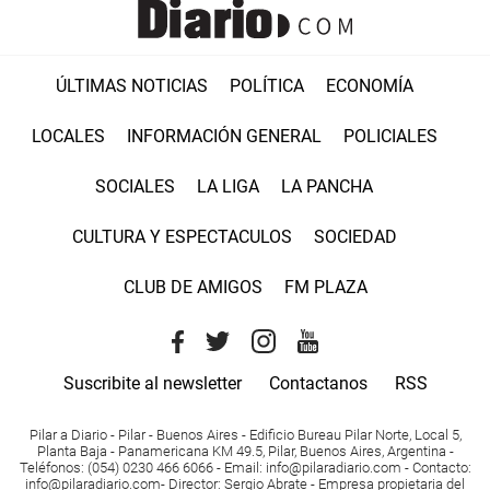
ÚLTIMAS NOTICIAS
POLÍTICA
ECONOMÍA
LOCALES
INFORMACIÓN GENERAL
POLICIALES
SOCIALES
LA LIGA
LA PANCHA
CULTURA Y ESPECTACULOS
SOCIEDAD
CLUB DE AMIGOS
FM PLAZA
Suscribite al newsletter
Contactanos
RSS
Pilar a Diario - Pilar - Buenos Aires
- Edificio Bureau Pilar Norte, Local 5,
Planta Baja - Panamericana KM 49.5, Pilar, Buenos Aires, Argentina -
Teléfonos
: (054) 0230 466 6066 -
Email
:
info@pilaradiario.com
-
Contacto
:
info@pilaradiario.com
-
Director
: Sergio Abrate -
Empresa propietaria del