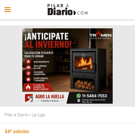
Pilar a Diario
>
La Liga
34ª edición