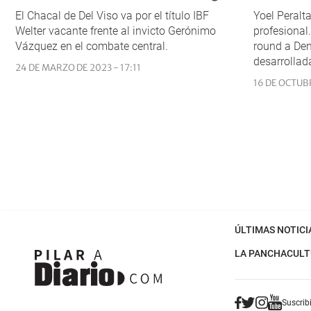
El Chacal de Del Viso va por el título IBF
Yoel Peralt
Welter vacante frente al invicto Gerónimo
profesional.
Vázquez en el combate central.
round a Den
desarrollad
24 DE MARZO DE 2023 - 17:11
16 DE OCTUBR
ÚLTIMAS NOTICI
LA PANCHA
CULT
Suscribi