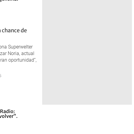
a chance de
ona Superwelter
zar Noria, actual
ran oportunidad”,
5