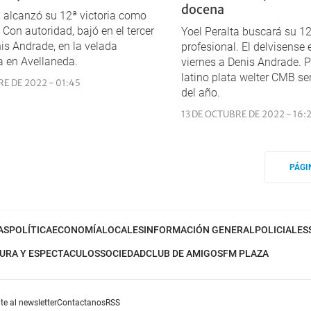
docena
a alcanzó su 12ª victoria como
 Con autoridad, bajó en el tercer
Yoel Peralta buscará su 12
is Andrade, en la velada
profesional. El delvisense 
a en Avellaneda.
viernes a Denis Andrade. 
latino plata welter CMB se
E DE 2022 - 01:45
del año.
13 DE OCTUBRE DE 2022 - 16:
PÁGI
AS
POLÍTICA
ECONOMÍA
LOCALES
INFORMACIÓN GENERAL
POLICIALES
URA Y ESPECTACULOS
SOCIEDAD
CLUB DE AMIGOS
FM PLAZA
te al newsletter
Contactanos
RSS