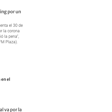
ring por un
senta el 30 de
r la corona
ió la pena”,
FM Plaza).
l va por la