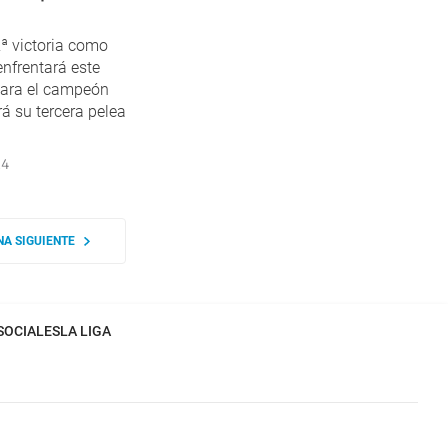
ª victoria como
enfrentará este
Para el campeón
rá su tercera pelea
24
NA SIGUIENTE
SOCIALES
LA LIGA