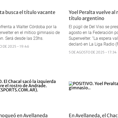
ta busca el título vacante
Yoel Peralta vuelve al 
título argentino
nfrenta a Walter Córdoba por la
El púgil de Del Viso se pre
rwelter en el mítico gimnasio de
agosto en la Federación po
ón. Será desde las 23hs.
Superwelter. “La espera val
declaró en La Liga Radio (
O DE 2025 - 19:46
5 DE AGOSTO DE 2025 - 17:34
 noqueó en Avellaneda
En Avellaneda, el Chaca