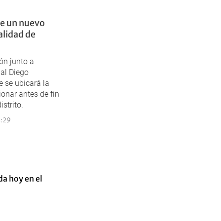
de un nuevo
calidad de
ón junto a
pal Diego
se ubicará la
onar antes de fin
istrito.
8:29