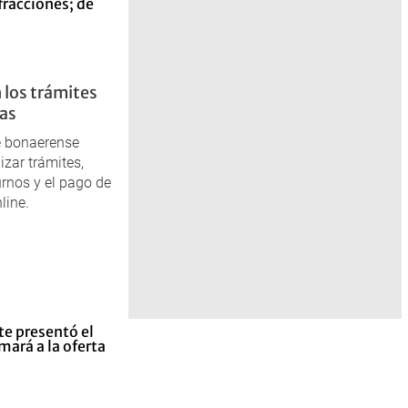
 los trámites
tas
te bonaerense
zar trámites,
urnos y el pago de
line.