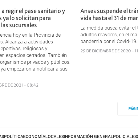
 regir el pase sanitario y
Anses suspende el trá
 ya lo solicitan para
vida hasta el 31 de ma
 las sucursales
La medida busca evitar el 
adultos mayores, en el ma
gencia hoy en la Provincia de
pandemia por el Covid-19.
s. Alcanza a actividades
deportivas, religiosas y
29 DE DICIEMBRE DE 2020 - 1
 en espacios cerrados. También
 organismos privados y públicos.
ya empezaron a notificar a sus
BRE DE 2021 - 08:42
PÁGI
AS
POLÍTICA
ECONOMÍA
LOCALES
INFORMACIÓN GENERAL
POLICIALES