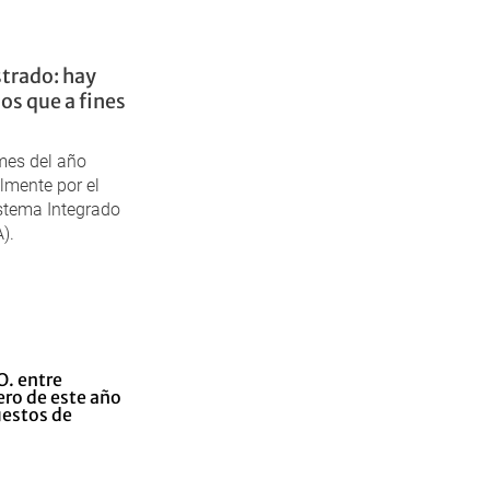
strado: hay
s que a fines
mes del año
lmente por el
istema Integrado
).