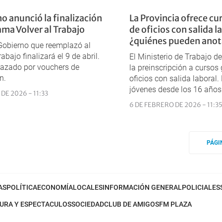
o anunció la finalización
La Provincia ofrece cu
ama Volver al Trabajo
de oficios con salida l
¿quiénes pueden anot
 Gobierno que reemplazó al
abajo finalizará el 9 de abril.
El Ministerio de Trabajo de
lazado por vouchers de
la preinscripción a cursos 
n.
oficios con salida laboral
jóvenes desde los 16 años
DE 2026 - 11:33
6 DE FEBRERO DE 2026 - 11:3
PÁGI
AS
POLÍTICA
ECONOMÍA
LOCALES
INFORMACIÓN GENERAL
POLICIALES
URA Y ESPECTACULOS
SOCIEDAD
CLUB DE AMIGOS
FM PLAZA