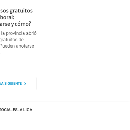
rsos gratuitos
aboral:
arse y cómo?
 la provincia abrió
gratuitos de
. Pueden anotarse
.
5
NA SIGUIENTE
SOCIALES
LA LIGA