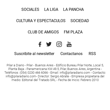
SOCIALES
LA LIGA
LA PANCHA
CULTURA Y ESPECTACULOS
SOCIEDAD
CLUB DE AMIGOS
FM PLAZA
Suscribite al newsletter
Contactanos
RSS
Pilar a Diario - Pilar - Buenos Aires
- Edificio Bureau Pilar Norte, Local 5,
Planta Baja - Panamericana KM 49.5, Pilar, Buenos Aires, Argentina -
Teléfonos
: (054) 0230 466 6066 -
Email
:
info@pilaradiario.com
-
Contacto
:
info@pilaradiario.com
-
Director
: Sergio Abrate -
Empresa propietaria del
medio
: Editorial del Tratado SRL - Fecha de Inicio: Febrero 2010