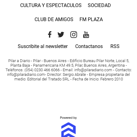
CULTURA Y ESPECTACULOS
SOCIEDAD
CLUB DE AMIGOS
FM PLAZA
Suscribite al newsletter
Contactanos
RSS
Pilar a Diario - Pilar - Buenos Aires
- Edificio Bureau Pilar Norte, Local 5,
Planta Baja - Panamericana KM 49.5, Pilar, Buenos Aires, Argentina -
Teléfonos
: (054) 0230 466 6066 -
Email
:
info@pilaradiario.com
-
Contacto
:
info@pilaradiario.com
-
Director
: Sergio Abrate -
Empresa propietaria del
medio
: Editorial del Tratado SRL - Fecha de Inicio: Febrero 2010