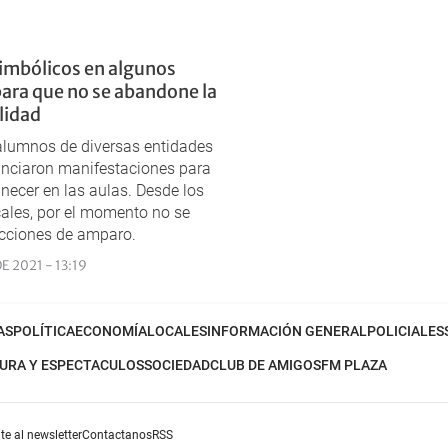
imbólicos en algunos
para que no se abandone la
lidad
alumnos de diversas entidades
unciaron manifestaciones para
necer en las aulas. Desde los
cales, por el momento no se
acciones de amparo.
E 2021 - 13:19
AS
POLÍTICA
ECONOMÍA
LOCALES
INFORMACIÓN GENERAL
POLICIALES
URA Y ESPECTACULOS
SOCIEDAD
CLUB DE AMIGOS
FM PLAZA
te al newsletter
Contactanos
RSS