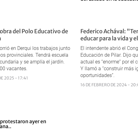
 obra del Polo Educativo de
Federico Achával: "T
n
educar para la vida y e
orrió en Derqui los trabajos junto
El intendente abrió el Con
ios provinciales. Tendrá escuela
Educación de Pilar. Dijo qu
cundaria y se amplía el jardín.
actual es “enorme” por el 
00 vacantes.
Y llamó a “construir más i
oportunidades”.
E 2025 - 17:41
16 DE FEBRERO DE 2024 - 20