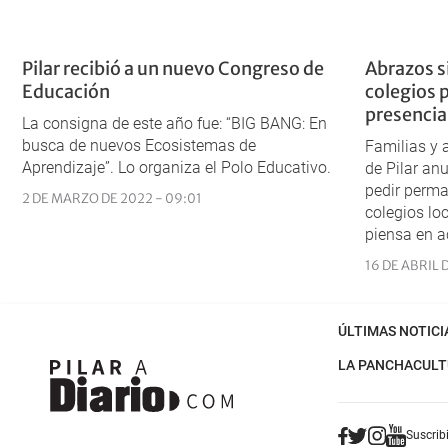
Pilar recibió a un nuevo Congreso de
Abrazos s
Educación
colegios 
presencia
La consigna de este año fue: “BIG BANG: En
busca de nuevos Ecosistemas de
Familias y 
Aprendizaje”. Lo organiza el Polo Educativo.
de Pilar an
pedir perma
2 DE MARZO DE 2022 - 09:01
colegios lo
piensa en 
16 DE ABRIL D
ÚLTIMAS NOTICI
LA PANCHA
CULT
Suscribi