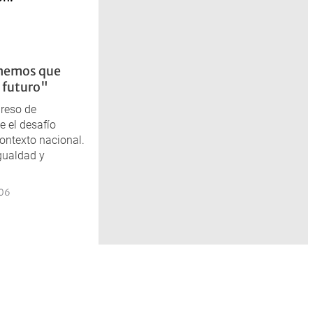
enemos que
l futuro"
greso de
e el desafío
contexto nacional.
gualdad y
:06