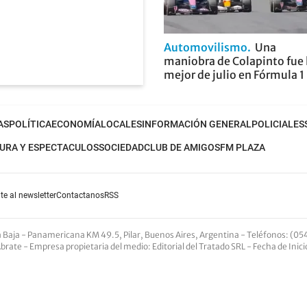
Automovilismo
Una
maniobra de Colapinto fue 
mejor de julio en Fórmula 1
AS
POLÍTICA
ECONOMÍA
LOCALES
INFORMACIÓN GENERAL
POLICIALES
URA Y ESPECTACULOS
SOCIEDAD
CLUB DE AMIGOS
FM PLAZA
te al newsletter
Contactanos
RSS
nta Baja - Panamericana KM 49.5, Pilar, Buenos Aires, Argentina -
Teléfonos
: (05
Abrate -
Empresa propietaria del medio
: Editorial del Tratado SRL - Fecha de Inic