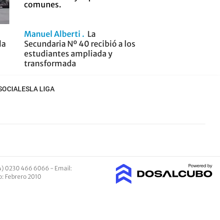
Manuel Alberti
La
la
Secundaria Nº 40 recibió a los
estudiantes ampliada y
transformada
SOCIALES
LA LIGA
4) 0230 466 6066 -
Email
:
io: Febrero 2010