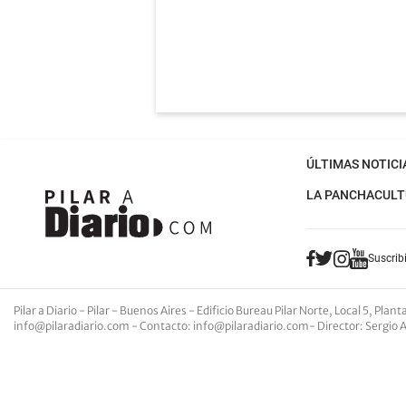
ÚLTIMAS NOTICI
LA PANCHA
CULT
Suscribi
Pilar a Diario - Pilar - Buenos Aires
- Edificio Bureau Pilar Norte, Local 5, Pla
info@pilaradiario.com
-
Contacto
:
info@pilaradiario.com
-
Director
: Sergio 