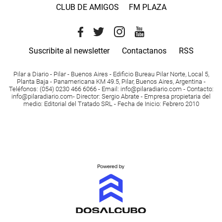
CLUB DE AMIGOS
FM PLAZA
Suscribite al newsletter
Contactanos
RSS
Pilar a Diario - Pilar - Buenos Aires
- Edificio Bureau Pilar Norte, Local 5,
Planta Baja - Panamericana KM 49.5, Pilar, Buenos Aires, Argentina -
Teléfonos
: (054) 0230 466 6066 -
Email
:
info@pilaradiario.com
-
Contacto
:
info@pilaradiario.com
-
Director
: Sergio Abrate -
Empresa propietaria del
medio
: Editorial del Tratado SRL - Fecha de Inicio: Febrero 2010