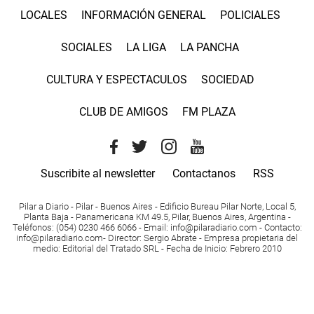
LOCALES
INFORMACIÓN GENERAL
POLICIALES
SOCIALES
LA LIGA
LA PANCHA
CULTURA Y ESPECTACULOS
SOCIEDAD
CLUB DE AMIGOS
FM PLAZA
Suscribite al newsletter
Contactanos
RSS
Pilar a Diario - Pilar - Buenos Aires
- Edificio Bureau Pilar Norte, Local 5,
Planta Baja - Panamericana KM 49.5, Pilar, Buenos Aires, Argentina -
Teléfonos
: (054) 0230 466 6066 -
Email
:
info@pilaradiario.com
-
Contacto
:
info@pilaradiario.com
-
Director
: Sergio Abrate -
Empresa propietaria del
medio
: Editorial del Tratado SRL - Fecha de Inicio: Febrero 2010