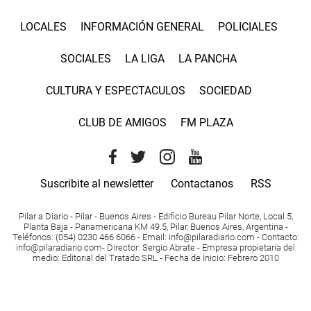
LOCALES
INFORMACIÓN GENERAL
POLICIALES
SOCIALES
LA LIGA
LA PANCHA
CULTURA Y ESPECTACULOS
SOCIEDAD
CLUB DE AMIGOS
FM PLAZA
Suscribite al newsletter
Contactanos
RSS
Pilar a Diario - Pilar - Buenos Aires
- Edificio Bureau Pilar Norte, Local 5,
Planta Baja - Panamericana KM 49.5, Pilar, Buenos Aires, Argentina -
Teléfonos
: (054) 0230 466 6066 -
Email
:
info@pilaradiario.com
-
Contacto
:
info@pilaradiario.com
-
Director
: Sergio Abrate -
Empresa propietaria del
medio
: Editorial del Tratado SRL - Fecha de Inicio: Febrero 2010