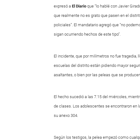
expresó a
El Diario
que “lo hablé con Javier Girado
que realmente no es grato que pasen en el distri
policiales”. El mandatario agregó que “no podem
sigan ocurriendo hechos de este tipo”.
El incidente, que por milímetros no fue tragedia,
escuelas del distrito están pidiendo mayor seguri
asaltantes, o bien por las peleas que se produce
El hecho sucedió a las 7.15 del miércoles, mient
de clases. Los adolescentes se encontraron en l
su anexo 304.
Según los testigos, la pelea empezó como cualqui