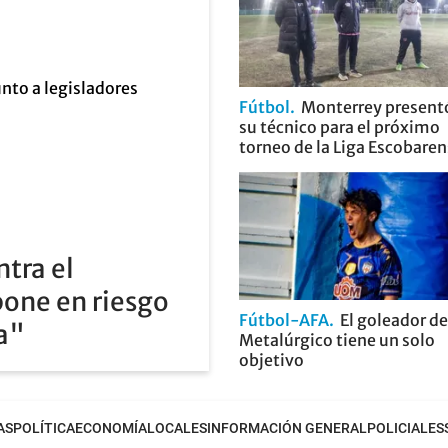
Fútbol
Monterrey present
su técnico para el próximo
torneo de la Liga Escobare
ntra el
pone en riesgo
Fútbol-AFA
El goleador de
ia"
Metalúrgico tiene un solo
objetivo
AS
POLÍTICA
ECONOMÍA
LOCALES
INFORMACIÓN GENERAL
POLICIALES