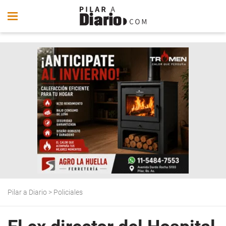
Pilar a Diario
>
Policiales