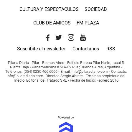
CULTURA Y ESPECTACULOS
SOCIEDAD
CLUB DE AMIGOS
FM PLAZA
Suscribite al newsletter
Contactanos
RSS
Pilar a Diario - Pilar - Buenos Aires
- Edificio Bureau Pilar Norte, Local 5,
Planta Baja - Panamericana KM 49.5, Pilar, Buenos Aires, Argentina -
Teléfonos
: (054) 0230 466 6066 -
Email
:
info@pilaradiario.com
-
Contacto
:
info@pilaradiario.com
-
Director
: Sergio Abrate -
Empresa propietaria del
medio
: Editorial del Tratado SRL - Fecha de Inicio: Febrero 2010