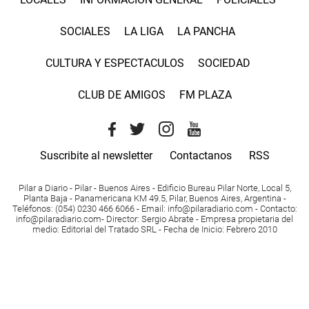
SOCIALES
LA LIGA
LA PANCHA
CULTURA Y ESPECTACULOS
SOCIEDAD
CLUB DE AMIGOS
FM PLAZA
Suscribite al newsletter
Contactanos
RSS
Pilar a Diario - Pilar - Buenos Aires
- Edificio Bureau Pilar Norte, Local 5,
Planta Baja - Panamericana KM 49.5, Pilar, Buenos Aires, Argentina -
Teléfonos
: (054) 0230 466 6066 -
Email
:
info@pilaradiario.com
-
Contacto
:
info@pilaradiario.com
-
Director
: Sergio Abrate -
Empresa propietaria del
medio
: Editorial del Tratado SRL - Fecha de Inicio: Febrero 2010