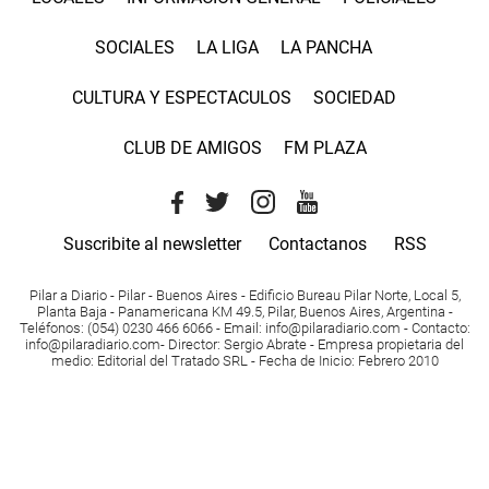
SOCIALES
LA LIGA
LA PANCHA
CULTURA Y ESPECTACULOS
SOCIEDAD
CLUB DE AMIGOS
FM PLAZA
Suscribite al newsletter
Contactanos
RSS
Pilar a Diario - Pilar - Buenos Aires
- Edificio Bureau Pilar Norte, Local 5,
Planta Baja - Panamericana KM 49.5, Pilar, Buenos Aires, Argentina -
Teléfonos
: (054) 0230 466 6066 -
Email
:
info@pilaradiario.com
-
Contacto
:
info@pilaradiario.com
-
Director
: Sergio Abrate -
Empresa propietaria del
medio
: Editorial del Tratado SRL - Fecha de Inicio: Febrero 2010