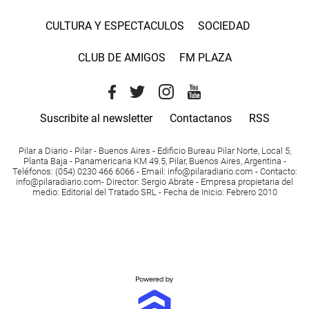
CULTURA Y ESPECTACULOS
SOCIEDAD
CLUB DE AMIGOS
FM PLAZA
Suscribite al newsletter
Contactanos
RSS
Pilar a Diario - Pilar - Buenos Aires
- Edificio Bureau Pilar Norte, Local 5,
Planta Baja - Panamericana KM 49.5, Pilar, Buenos Aires, Argentina -
Teléfonos
: (054) 0230 466 6066 -
Email
:
info@pilaradiario.com
-
Contacto
:
info@pilaradiario.com
-
Director
: Sergio Abrate -
Empresa propietaria del
medio
: Editorial del Tratado SRL - Fecha de Inicio: Febrero 2010