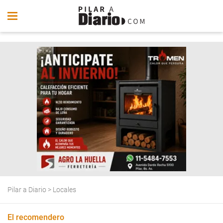
Pilar a Diario
>
Locales
El recomendero