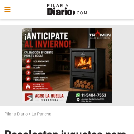
Pilar a Diario
>
La Pancha