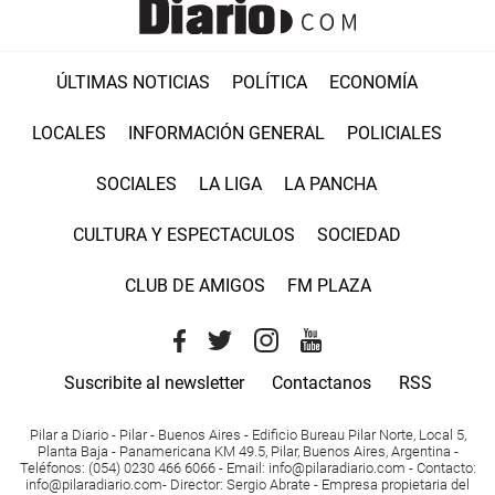
ÚLTIMAS NOTICIAS
POLÍTICA
ECONOMÍA
LOCALES
INFORMACIÓN GENERAL
POLICIALES
SOCIALES
LA LIGA
LA PANCHA
CULTURA Y ESPECTACULOS
SOCIEDAD
CLUB DE AMIGOS
FM PLAZA
Suscribite al newsletter
Contactanos
RSS
Pilar a Diario - Pilar - Buenos Aires
- Edificio Bureau Pilar Norte, Local 5,
Planta Baja - Panamericana KM 49.5, Pilar, Buenos Aires, Argentina -
Teléfonos
: (054) 0230 466 6066 -
Email
:
info@pilaradiario.com
-
Contacto
:
info@pilaradiario.com
-
Director
: Sergio Abrate -
Empresa propietaria del