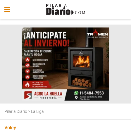
Pilar a Diario
>
La Liga
Vóley