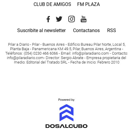
CLUB DE AMIGOS
FM PLAZA
Suscribite al newsletter
Contactanos
RSS
Pilar a Diario - Pilar - Buenos Aires
- Edificio Bureau Pilar Norte, Local 5,
Planta Baja - Panamericana KM 49.5, Pilar, Buenos Aires, Argentina -
Teléfonos
: (054) 0230 466 6066 -
Email
:
info@pilaradiario.com
-
Contacto
:
info@pilaradiario.com
-
Director
: Sergio Abrate -
Empresa propietaria del
medio
: Editorial del Tratado SRL - Fecha de Inicio: Febrero 2010