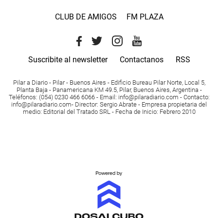
CLUB DE AMIGOS
FM PLAZA
Suscribite al newsletter
Contactanos
RSS
Pilar a Diario - Pilar - Buenos Aires
- Edificio Bureau Pilar Norte, Local 5,
Planta Baja - Panamericana KM 49.5, Pilar, Buenos Aires, Argentina -
Teléfonos
: (054) 0230 466 6066 -
Email
:
info@pilaradiario.com
-
Contacto
:
info@pilaradiario.com
-
Director
: Sergio Abrate -
Empresa propietaria del
medio
: Editorial del Tratado SRL - Fecha de Inicio: Febrero 2010