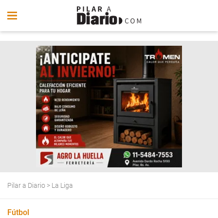
Pilar a Diario
>
La Liga
Fútbol