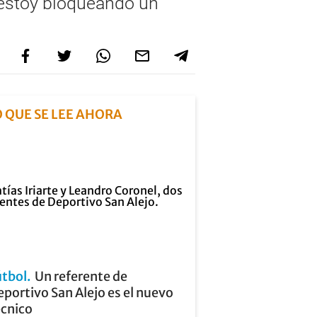
 “estoy bloqueando un
O QUE SE LEE AHORA
útbol
Un referente de
portivo San Alejo es el nuevo
écnico