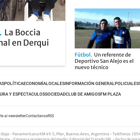
La Boccia
nal en Derqui
Fútbol
Un referente de
Deportivo San Alejo es el
nuevo técnico
AS
POLÍTICA
ECONOMÍA
LOCALES
INFORMACIÓN GENERAL
POLICIALES
URA Y ESPECTACULOS
SOCIEDAD
CLUB DE AMIGOS
FM PLAZA
te al newsletter
Contactanos
RSS
nta Baja - Panamericana KM 49.5, Pilar, Buenos Aires, Argentina -
Teléfonos
: (05
Abrate -
Empresa propietaria del medio
: Editorial del Tratado SRL - Fecha de Inic