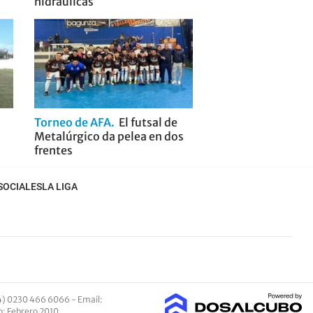
hidráulicas
Torneo de AFA
El futsal de
Metalúrgico da pelea en dos
frentes
SOCIALES
LA LIGA
4) 0230 466 6066 -
Email
:
io: Febrero 2010