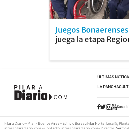
Juegos Bonaerenses
juega la etapa Regio
ÚLTIMAS NOTICI
LA PANCHA
CULT
Suscribi
Pilar a Diario - Pilar - Buenos Aires
- Edificio Bureau Pilar Norte, Local 5, Pla
info@pilaradiario.com
-
Contacto
:
info@pilaradiario.com
-
Director
: Sergio 