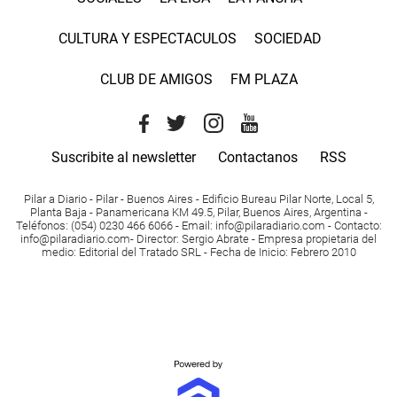
CULTURA Y ESPECTACULOS
SOCIEDAD
CLUB DE AMIGOS
FM PLAZA
Suscribite al newsletter
Contactanos
RSS
Pilar a Diario - Pilar - Buenos Aires
- Edificio Bureau Pilar Norte, Local 5,
Planta Baja - Panamericana KM 49.5, Pilar, Buenos Aires, Argentina -
Teléfonos
: (054) 0230 466 6066 -
Email
:
info@pilaradiario.com
-
Contacto
:
info@pilaradiario.com
-
Director
: Sergio Abrate -
Empresa propietaria del
medio
: Editorial del Tratado SRL - Fecha de Inicio: Febrero 2010