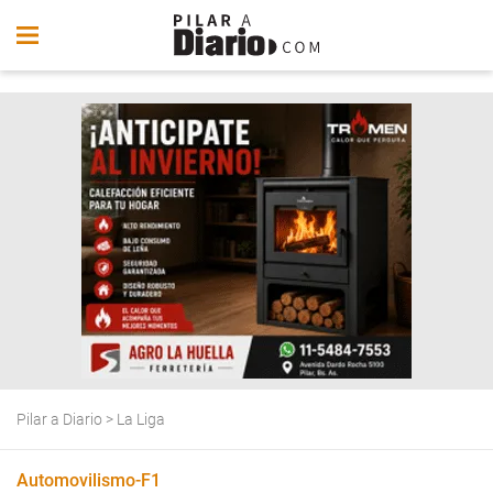
Pilar a Diario
>
La Liga
Automovilismo-F1