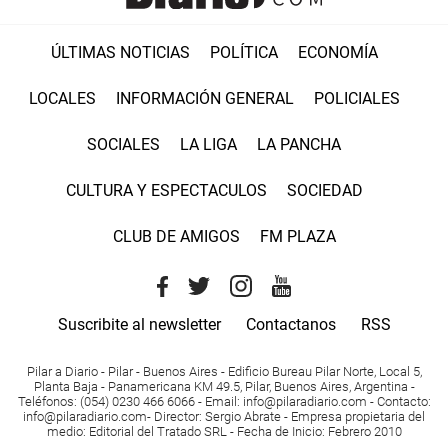
ÚLTIMAS NOTICIAS
POLÍTICA
ECONOMÍA
LOCALES
INFORMACIÓN GENERAL
POLICIALES
SOCIALES
LA LIGA
LA PANCHA
CULTURA Y ESPECTACULOS
SOCIEDAD
CLUB DE AMIGOS
FM PLAZA
Suscribite al newsletter
Contactanos
RSS
Pilar a Diario - Pilar - Buenos Aires
- Edificio Bureau Pilar Norte, Local 5,
Planta Baja - Panamericana KM 49.5, Pilar, Buenos Aires, Argentina -
Teléfonos
: (054) 0230 466 6066 -
Email
:
info@pilaradiario.com
-
Contacto
:
info@pilaradiario.com
-
Director
: Sergio Abrate -
Empresa propietaria del
medio
: Editorial del Tratado SRL - Fecha de Inicio: Febrero 2010