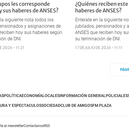
upos les corresponde
¿Quiénes reciben este 
y sus haberes de ANSES?
haberes de ANSES?
 la siguiente nota todos los
Enterate en la siguiente no
pensionados y asignaciones de
jubilados, pensionados y 
reciben hoy sus haberes según
ANSES que reciben hoy su
ión de DNI.
su terminación de DNI.
E 2026 - 11:21
17 DE JULIO DE 2026 - 11:11
PÁGI
AS
POLÍTICA
ECONOMÍA
LOCALES
INFORMACIÓN GENERAL
POLICIALES
URA Y ESPECTACULOS
SOCIEDAD
CLUB DE AMIGOS
FM PLAZA
te al newsletter
Contactanos
RSS