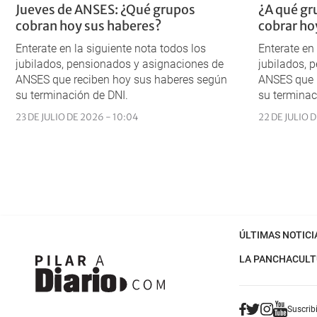
Jueves de ANSES: ¿Qué grupos
¿A qué gr
cobran hoy sus haberes?
cobrar ho
Enterate en la siguiente nota todos los
Enterate en
jubilados, pensionados y asignaciones de
jubilados, 
ANSES que reciben hoy sus haberes según
ANSES que 
su terminación de DNI.
su terminac
23 DE JULIO DE 2026 - 10:04
22 DE JULIO D
ÚLTIMAS NOTICI
LA PANCHA
CULT
Suscribi