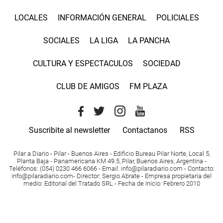
LOCALES
INFORMACIÓN GENERAL
POLICIALES
SOCIALES
LA LIGA
LA PANCHA
CULTURA Y ESPECTACULOS
SOCIEDAD
CLUB DE AMIGOS
FM PLAZA
Suscribite al newsletter
Contactanos
RSS
Pilar a Diario - Pilar - Buenos Aires
- Edificio Bureau Pilar Norte, Local 5,
Planta Baja - Panamericana KM 49.5, Pilar, Buenos Aires, Argentina -
Teléfonos
: (054) 0230 466 6066 -
Email
:
info@pilaradiario.com
-
Contacto
:
info@pilaradiario.com
-
Director
: Sergio Abrate -
Empresa propietaria del
medio
: Editorial del Tratado SRL - Fecha de Inicio: Febrero 2010