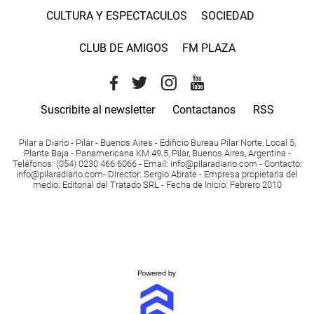
CULTURA Y ESPECTACULOS
SOCIEDAD
CLUB DE AMIGOS
FM PLAZA
Suscribite al newsletter
Contactanos
RSS
Pilar a Diario - Pilar - Buenos Aires
- Edificio Bureau Pilar Norte, Local 5,
Planta Baja - Panamericana KM 49.5, Pilar, Buenos Aires, Argentina -
Teléfonos
: (054) 0230 466 6066 -
Email
:
info@pilaradiario.com
-
Contacto
:
info@pilaradiario.com
-
Director
: Sergio Abrate -
Empresa propietaria del
medio
: Editorial del Tratado SRL - Fecha de Inicio: Febrero 2010