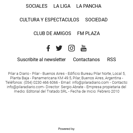
SOCIALES
LA LIGA
LA PANCHA
CULTURA Y ESPECTACULOS
SOCIEDAD
CLUB DE AMIGOS
FM PLAZA
Suscribite al newsletter
Contactanos
RSS
Pilar a Diario - Pilar - Buenos Aires
- Edificio Bureau Pilar Norte, Local 5,
Planta Baja - Panamericana KM 49.5, Pilar, Buenos Aires, Argentina -
Teléfonos
: (054) 0230 466 6066 -
Email
:
info@pilaradiario.com
-
Contacto
:
info@pilaradiario.com
-
Director
: Sergio Abrate -
Empresa propietaria del
medio
: Editorial del Tratado SRL - Fecha de Inicio: Febrero 2010