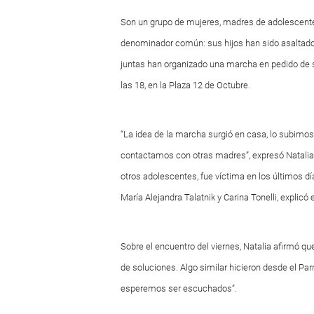
Son un grupo de mujeres, madres de adolescentes 
denominador común: sus hijos han sido asaltado
juntas han organizado una marcha en pedido de so
las 18, en la Plaza 12 de Octubre.
“La idea de la marcha surgió en casa, lo subim
contactamos con otras madres”, expresó Natalia S
otros adolescentes, fue víctima en los últimos 
María Alejandra Talatnik y Carina Tonelli, explicó 
Sobre el encuentro del viernes, Natalia afirmó qu
de soluciones. Algo similar hicieron desde el P
esperemos ser escuchados”.