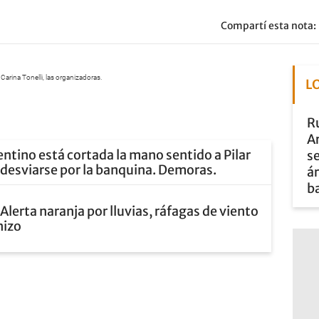
Compartí esta nota:
Carina Tonelli, las organizadoras.
L
Ru
A
entino está cortada la mano sentido a Pilar
se
e desviarse por la banquina. Demoras.
ár
b
Alerta naranja por lluvias, ráfagas de viento
nizo