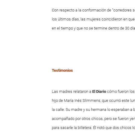
Con respecto a la conformación de “corredores se
los últimos días, las mujeres coincidieron en q
en el tiempo y que no se termine dentro de 30 dí
Testimonios
Las madres relataron a
El Diario
cómo fueron los r
hijo de María Inés Slimmens, que ocurrió este lu
la calle. Su madre y su hermana lo esperaban a 
acompañado por otros chicos, pero se fueron yend
para sacarle la billetera. Él notó que dos chicos 