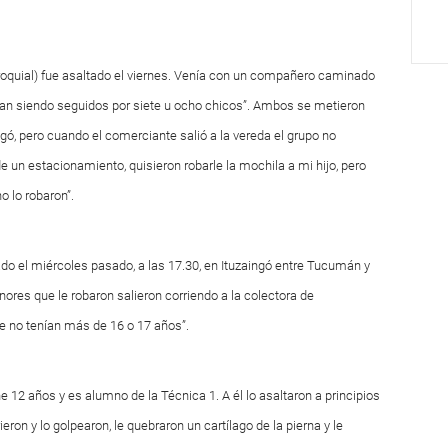
rroquial) fue asaltado el viernes. Venía con un compañero caminado
ban siendo seguidos por siete u ocho chicos”. Ambos se metieron
, pero cuando el comerciante salió a la vereda el grupo no
de un estacionamiento, quisieron robarle la mochila a mi hijo, pero
o lo robaron”.
tado el miércoles pasado, a las 17.30, en Ituzaingó entre Tucumán y
enores que le robaron salieron corriendo a la colectora de
e no tenían más de 16 o 17 años”.
e 12 años y es alumno de la Técnica 1. A él lo asaltaron a principios
rrieron y lo golpearon, le quebraron un cartílago de la pierna y le