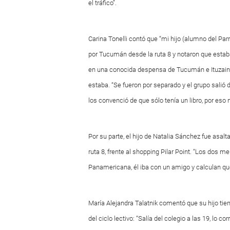
el tráfico”.
Carina Tonelli contó que “mi hijo (alumno del Pa
por Tucumán desde la ruta 8 y notaron que esta
en una conocida despensa de Tucumán e Ituzaingó
estaba. “Se fueron por separado y el grupo salió 
los convenció de que sólo tenía un libro, por eso n
Por su parte, el hijo de Natalia Sánchez fue asal
ruta 8, frente al shopping Pilar Point. “Los dos m
Panamericana, él iba con un amigo y calculan qu
María Alejandra Talatnik comentó que su hijo tien
del ciclo lectivo: “Salía del colegio a las 19, lo co